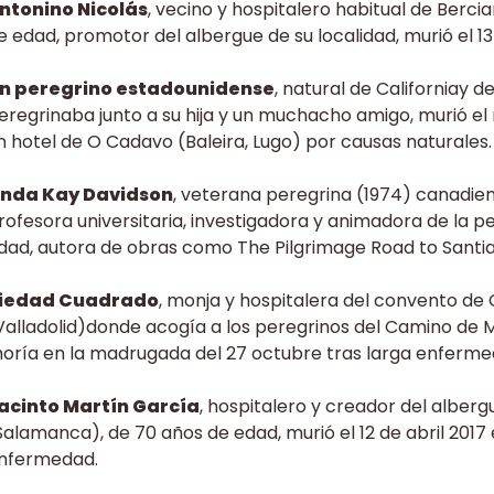
ntonino Nicolás
, vecino y hospitalero habitual de Berc
e edad, promotor del albergue de su localidad, murió el 13
n peregrino estadounidense
, natural de Californiay 
eregrinaba junto a su hija y un muchacho amigo, murió e
n hotel de O Cadavo (Baleira, Lugo) por causas naturales.
inda Kay Davidson
, veterana peregrina (1974) canadien
rofesora universitaria, investigadora y animadora de la p
dad, autora de obras como The Pilgrimage Road to Santia
iedad Cuadrado
, monja y hospitalera del convento de 
Valladolid)donde acogía a los peregrinos del Camino de M
oría en la madrugada del 27 octubre tras larga enferme
acinto Martín García
, hospitalero y creador del alber
Salamanca), de 70 años de edad, murió el 12 de abril 2017
nfermedad.