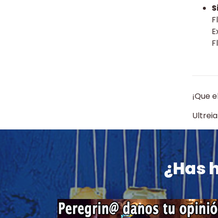
S
F
E
F
¡Que e
Ultreia
¿Has 