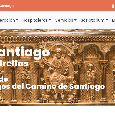
Santiago
eración
Hospitaleros
Servicios
Scriptorium
E
antiago
trellas
de
os del Camino de Santiago