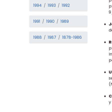
p
1994
1993
1992
p
9
1991
1990
1989
J
d
1988
1987
1878-1986
R
p
I
p
U
s
(
C
y