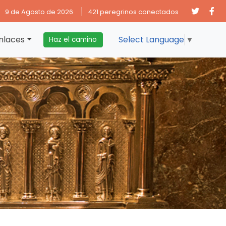
9 de Agosto de 2026
421 peregrinos conectados
nlaces
Select Language
▼
Haz el camino