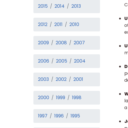
C
2015
2014
2013
U
2012
2011
2010
o
e
2009
2008
2007
U
m
2006
2005
2004
D
p
2003
2002
2001
d
W
2000
1999
1998
l
a
1997
1996
1995
J