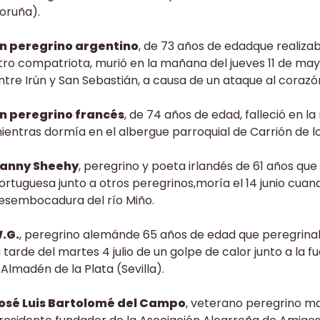
oruña).
n peregrino argentino
, de 73 años de edadque realizab
tro compatriota, murió en la mañana del jueves 11 de may
ntre Irún y San Sebastián, a causa de un ataque al corazó
n peregrino francés
, de 74 años de edad, falleció en l
ientras dormía en el albergue parroquial de Carrión de l
anny Sheehy
, peregrino y poeta irlandés de 61 años que
ortuguesa junto a otros peregrinos,moría el 14 junio cua
esembocadura del río Miño.
.G.
, peregrino alemánde 65 años de edad que peregrinab
a tarde del martes 4 julio de un golpe de calor junto a la 
 Almadén de la Plata (Sevilla).
osé Luis Bartolomé del Campo
, veterano peregrino ma