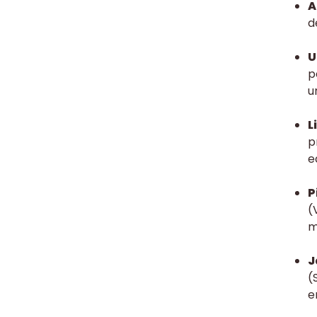
A
d
U
p
u
L
p
e
P
(
m
J
(
e