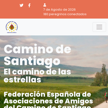
7 de Agosto de 2026
180 peregrinos conectados
Camino de
Santiago
El camino de las
estrellas
Federación Española de
Asociaciones de Amigos
del Camino de Santiago