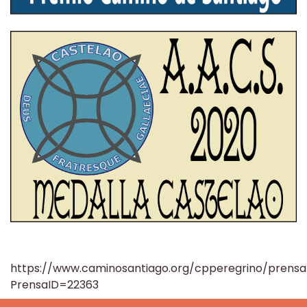
https://www.caminosantiago.org/cpperegrino/prensa
PrensaID=22363