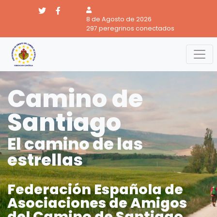
8 de Agosto de 2026
297 peregrinos conectados
Camino de
Santiago
El camino de las
estrellas
Federación Española de
Asociaciones de Amigos
del Camino de Santiago