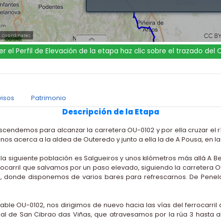
er el Perfil de Elevación de la etapa haz clic sobre el trazado del
visos
Patrimonio
Descripción de la Etapa
cendemos para alcanzar la carretera OU-0102 y por ella cruzar el 
nos acerca a la aldea de Outeredo y junto a ella la de A Pousa, en l
la siguiente población es Salgueiros y unos kilómetros más allá A B
ferrocarril que salvamos por un paso elevado, siguiendo la carreter
s, donde disponemos de varios bares para refrescarnos. De Penela
able OU-0102, nos dirigimos de nuevo hacia las vías del ferrocarril 
trial de San Cibrao das Viñas, que atravesamos por la rúa 3 hasta a