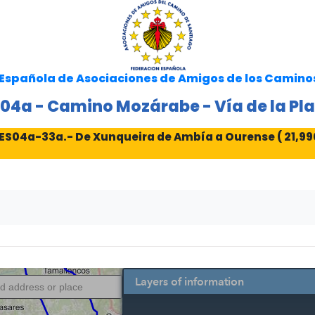
Española de Asociaciones de Amigos de los Camino
04a - Camino Mozárabe - Vía de la Pl
ES04a-33a.- De Xunqueira de Ambía a Ourense ( 21,99