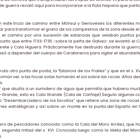
e guerra recaló aquí para incorporarse a la flota hispana que parti
 este trozo de camino entre Mónsul y Genoveses los diferentes 
ular para transformar el grano de los campesinos de la zona desde el s
el camino por una sucesión de estancias que velaban puntos poc
nto que entre 1733-1735 -sobre la peña de Galvez- se levantó el Ca
larete y Cala Higuera. Prácticamente fue destruido durante la gue
llo pasó a depender del cuerpo de Carabineros para vigilar el abunda
ta otro punto de posta, la “Estancia de los Frailes” y que en el s. 
r común ver a las focas solas tomando el sol sobre las rocas. Años d
s.
e” que aludía a un sumidero de agua que permitía que hubiera muc
Grande, esto es Cala Grande (Cala de Carñaje) Seguía algunas calas
“Desembarcadero de los Escollos” que refiere una zona de rocas en e
nes estratégicas y así sobre un monte en la punta del Esparto en 17
ro de pescadores conocido como la Cala del Moro Arráez, que hace
la segunda mitad del s. XVI. Conocida luego como la Isleta del Mo
.