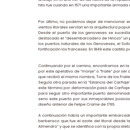
hito fue cuando en 1571 una importante armada d
Por último, no podemos dejar de mencionar en
vientos litorales servían en la arquitectura pop
Desde el puerto de los genoveses se sucedía 
destacado el “desembarcadero de Hinozo” un pu
los puertos naturales de los Genoveses, el Sol
fortificación los franceses. En 1849 este casti
Continuando por el camino, encontramos en la ru
por este apelativo de “monje” o “fraile” por se
que recibió el mismo nombre, Torre de los Fraile
Seguía otra parada en la “Estancia del Carñaj
este término por deformación pasó de Carñaje-
para seguir otro importante puerto denominado 
serio este puerto por sus inmejorables posicio
diseño anterior de Felipe Crame de 1765.
A continuación había un importante embarcade
berberisco que fue el azote del litoral desde 
Almendro” y que se identifica con la propia isleta