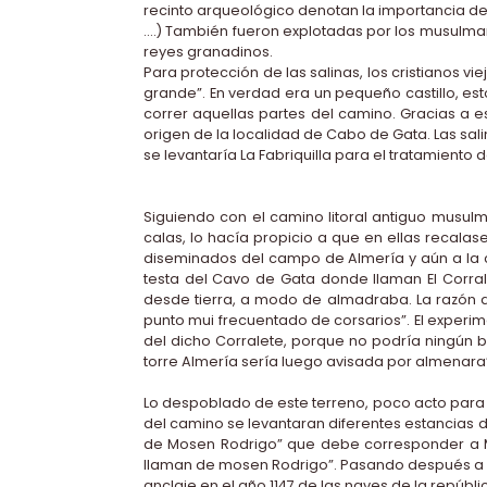
recinto arqueológico denotan la importancia de 
….) También fueron explotadas por los musulma
reyes granadinos.
Para protección de las salinas, los cristianos vi
grande”. En verdad era un pequeño castillo, e
correr aquellas partes del camino. Gracias a es
origen de la localidad de Cabo de Gata. Las sal
se levantaría La Fabriquilla para el tratamiento 
Siguiendo con el camino litoral antiguo musulmá
calas, lo hacía propicio a que en ellas recal
diseminados del campo de Almería y aún a la ci
testa del Cavo de Gata donde llaman El Corra
desde tierra, a modo de almadraba. La razón de 
punto mui frecuentado de corsarios”. El experime
del dicho Corralete, porque no podría ningún ba
torre Almería sería luego avisada por almenara
Lo despoblado de este terreno, poco acto para l
del camino se levantaran diferentes estancias 
de Mosen Rodrigo” que debe corresponder a Món
llaman de mosen Rodrigo”. Pasando después a la 
anclaje en el año 1147 de las naves de la repúb