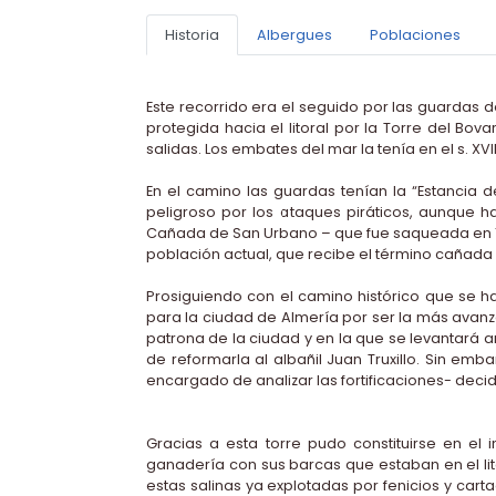
Historia
Albergues
Poblaciones
Este recorrido era el seguido por las guardas de
protegida hacia el litoral por la Torre del Bov
salidas. Los embates del mar la tenía en el s. XV
En el camino las guardas tenían la “Estancia 
peligroso por los ataques piráticos, aunque 
Cañada de San Urbano – que fue saqueada en 1568
población actual, que recibe el término cañada
Prosiguiendo con el camino histórico que se h
para la ciudad de Almería por ser la más avanza
patrona de la ciudad y en la que se levantará 
de reformarla al albañil Juan Truxillo. Sin emb
encargado de analizar las fortificaciones- decid
Gracias a esta torre pudo constituirse en e
ganadería con sus barcas que estaban en el lit
estas salinas ya explotadas por fenicios y ca