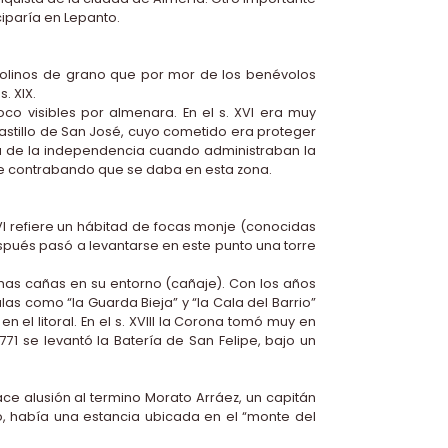
ciparía en Lepanto.
molinos de grano que por mor de los benévolos
. XIX.
o visibles por almenara. En el s. XVI era muy
stillo de San José, cuyo cometido era proteger
rra de la independencia cuando administraban la
nte contrabando que se daba en esta zona.
XVI refiere un hábitad de focas monje (conocidas
espués pasó a levantarse en este punto una torre
has cañas en su entorno (cañaje). Con los años
 como “la Guarda Bieja” y “la Cala del Barrio”
l litoral. En el s. XVIII la Corona tomó muy en
71 se levantó la Batería de San Felipe, bajo un
 alusión al termino Morato Arráez, un capitán
ro, había una estancia ubicada en el “monte del