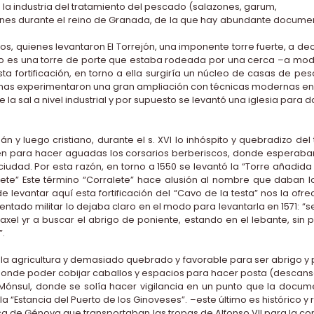
la industria del tratamiento del pescado (salazones, garum,
nes durante el reino de Granada, de la que hay abundante documen
ejos, quienes levantaron El Torrejón, una imponente torre fuerte, a dec
sto es una torre de porte que estaba rodeada por una cerca –a mod
ta fortificación, en torno a ella surgiría un núcleo de casas de p
inas experimentaron una gran ampliación con técnicas modernas en 1
de la sal a nivel industrial y por supuesto se levantó una iglesia para
n y luego cristiano, durante el s. XVI lo inhóspito y quebradizo de
asen para hacer aguadas los corsarios berberiscos, donde espera
udad. Por esta razón, en torno a 1550 se levantó la “Torre añadida 
lete” Este término “Corralete” hace alusión al nombre que daban
levantar aquí esta fortificación del “Cavo de la testa” nos la ofre
ntado militar lo dejaba claro en el modo para levantarla en 1571: “se
xel yr a buscar el abrigo de poniente, estando en el lebante, sin po
”.
a agricultura y demasiado quebrado y favorable para ser abrigo y p
donde poder cobijar caballos y espacios para hacer posta (descans
sul, donde se solía hacer vigilancia en un punto que la documen
“Estancia del Puerto de los Ginoveses”. –este último es histórico 
lica de Génova que transportaban las tropas de Alfonso VII para la co