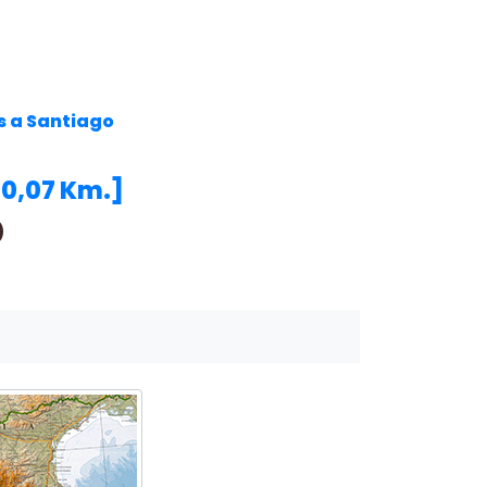
s a Santiago
30,07 Km.]
)