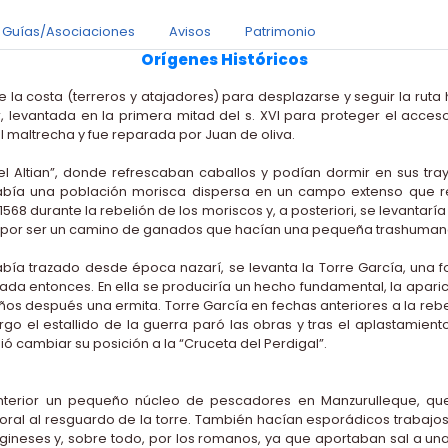
Guías/Asociaciones
Avisos
Patrimonio
Orígenes Históricos
 la costa (terreros y atajadores) para desplazarse y seguir la ruta h
ar, levantada en la primera mitad del s. XVI para proteger el acce
III maltrecha y fue reparada por Juan de oliva.
del Altian”, donde refrescaban caballos y podían dormir en sus t
había una población morisca dispersa en un campo extenso que re
 durante la rebelión de los moriscos y, a posteriori, se levantaría 
 por ser un camino de ganados que hacían una pequeña trashumancia d
abía trazado desde época nazarí, se levanta la Torre García, una 
da entonces. En ella se produciría un hecho fundamental, la aparici
años después una ermita. Torre García en fechas anteriores a la r
argo el estallido de la guerra paró las obras y tras el aplastamient
ió cambiar su posición a la “Cruceta del Perdigal”.
l interior un pequeño núcleo de pescadores en Manzurulleque,
oral al resguardo de la torre. También hacían esporádicos trabajo
rtagineses y, sobre todo, por los romanos, ya que aportaban sal a 