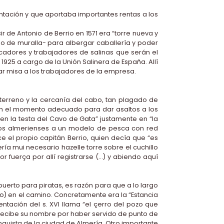
tación y que aportaba importantes rentas a los
ir de Antonio de Berrio en 1571 era “torre nueva y
o de muralla- para albergar caballería y poder
escadores y trabajadores de salinas que serán el
925 a cargo de la Unión Salinera de España. Allí
 dar misa a los trabajadores de la empresa.
l terreno y la cercanía del cabo, tan plagado de
ban el momento adecuado para dar asaltos a los
en la testa del Cavo de Gata” justamente en “la
 los almerienses a un modelo de pesca con red
ce el propio capitán Berrio, quien decía que “es
ría mui necesario hazelle torre sobre el cuchillo
r fuerça por allí registrarse (…) y abiendo aquí
uerto para piratas, es razón para que a lo largo
o) en el camino. Concretamente era la “Estancia
tación del s. XVI llama “el çerro del pozo que
y recibe su nombre por haber servido de punto de
nquista de la ciudad de Almería. Otro importante