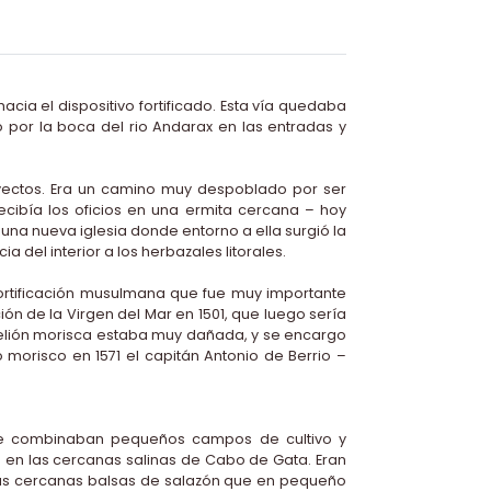
acia el dispositivo fortificado. Esta vía quedaba
so por la boca del rio Andarax en las entradas y
rayectos. Era un camino muy despoblado por ser
cibía los oficios en una ermita cercana – hoy
una nueva iglesia donde entorno a ella surgió la
el interior a los herbazales litorales.
fortificación musulmana que fue muy importante
ón de la Virgen del Mar en 1501, que luego sería
ebelión morisca estaba muy dañada, y se encargo
o morisco en 1571 el capitán Antonio de Berrio –
 que combinaban pequeños campos de cultivo y
s en las cercanas salinas de Cabo de Gata. Eran
unas cercanas balsas de salazón que en pequeño