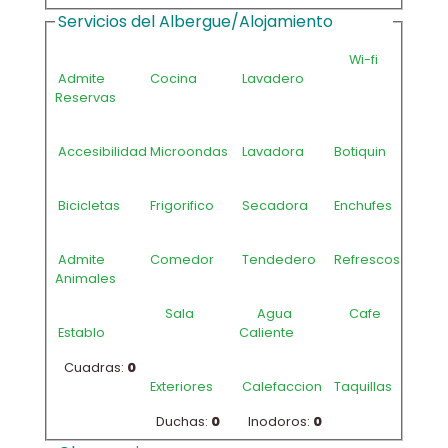
Servicios del Albergue/Alojamiento
Wi-fi
Admite
Cocina
Lavadero
Reservas
Accesibilidad
Microondas
Lavadora
Botiquin
Bicicletas
Frigorifico
Secadora
Enchufes
Admite
Comedor
Tendedero
Refrescos
Animales
Sala
Agua
Cafe
Establo
Caliente
Cuadras:
0
Exteriores
Calefaccion
Taquillas
Duchas:
0
Inodoros:
0