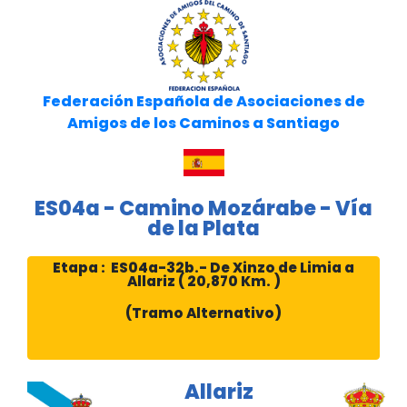
Federación Española de Asociaciones de
Amigos de los Caminos a Santiago
ES04a - Camino Mozárabe - Vía
de la Plata
Etapa : ES04a-32b.- De Xinzo de Limia a
Allariz ( 20,870 Km. )
(Tramo Alternativo)
Allariz