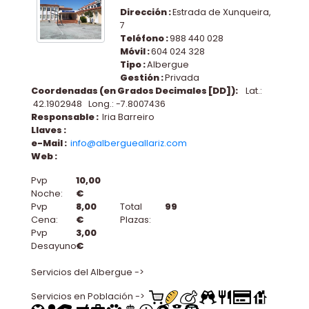
Dirección :
Estrada de Xunqueira,
7
Teléfono :
988 440 028
Móvil :
604 024 328
Tipo :
Albergue
Gestión :
Privada
Coordenadas (en Grados Decimales [DD]):
Lat.:
42.1902948 Long.: -7.8007436
Responsable :
Iria Barreiro
Llaves :
e-Mail :
info@albergueallariz.com
Web :
Pvp
10,00
Noche:
€
Pvp
8,00
Total
99
Cena:
€
Plazas:
Pvp
3,00
Desayuno:
€
Servicios del Albergue ->
Servicios en Población ->