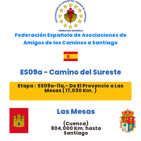
Federación Española de Asociaciones de
Amigos de los Caminos a Santiago
ES09a - Camino del Sureste
Etapa : ES09a-11a.- De El Provencio a Las
Mesas ( 17,030 Km. )
Las Mesas
(Cuenca)
804,000 Km. hasta
Santiago