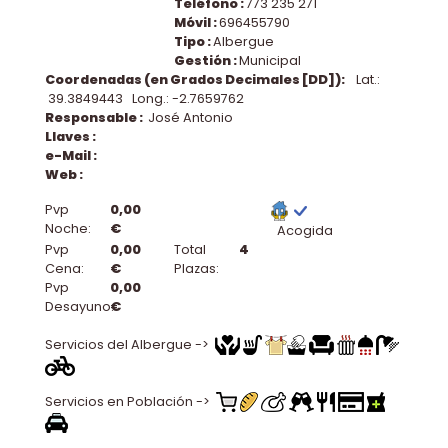
Teléfono :
773 235 271
Móvil :
696455790
Tipo :
Albergue
Gestión :
Municipal
Coordenadas (en Grados Decimales [DD]):
Lat.:
39.3849443 Long.: -2.7659762
Responsable :
José Antonio
Llaves :
e-Mail :
Web :
Pvp
0,00
Noche:
€
Acogida
Pvp
0,00
Total
4
Cena:
€
Plazas:
Pvp
0,00
Desayuno:
€
Servicios del Albergue ->
Servicios en Población ->