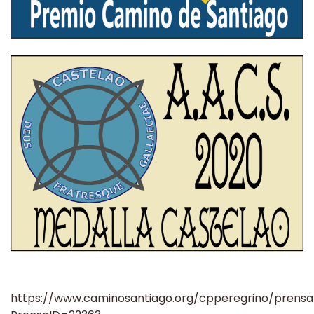
https://www.caminosantiago.org/cpperegrino/prensa