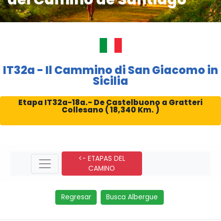
IT32a - Il Cammino di San Giacomo in
Sicilia
Etapa IT32a-18a.- De Castelbuono a Gratteri
Collesano ( 18,340 Km. )
<- ETAPAS DEL
CAMINO
Regresar
Busca Albergue