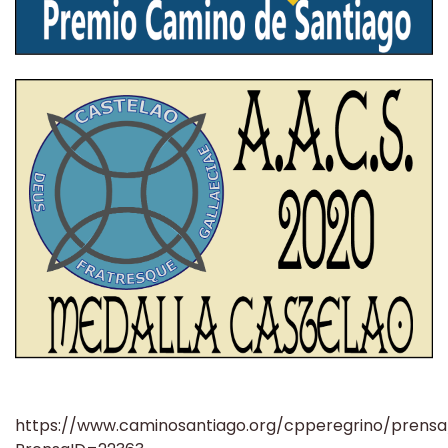
https://www.caminosantiago.org/cpperegrino/prensa