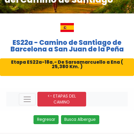
ES22a - Camino de Santiago de
Barcelona a San Juan de la Peña
Etapa ES22a-18a.- De Sarsamarcuello a Ena (
25,380 Km. )
<- ETAPAS DEL
CAMINO
Regresar
Busca Albergue