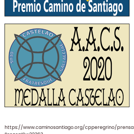
https://www.caminosantiago.org/cpperegrino/prensa