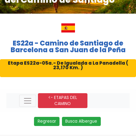
ES22a - Camino de Santiago de
Barcelona a San Juan de la Peña
Etapa ES22a-05a.- De Igualada a La Panadella (
23,170 Km. )
<- ETAPAS DEL
CAMINO
Regresar
Busca Albergue