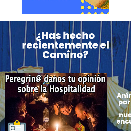
¿Has hecho
recientemente el
Camino?
Aní
par
nue
enc