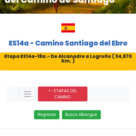
ES14a - Camino Santiago del Ebro
Etapa ES14a-18a.- De Alcanadre a Logroño ( 34,870
Km. )
<- ETAPAS DEL
CAMINO
Regresar
Busca Albergue