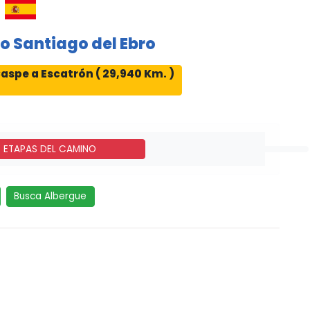
o Santiago del Ebro
aspe a Escatrón ( 29,940 Km. )
- ETAPAS DEL CAMINO
Busca Albergue