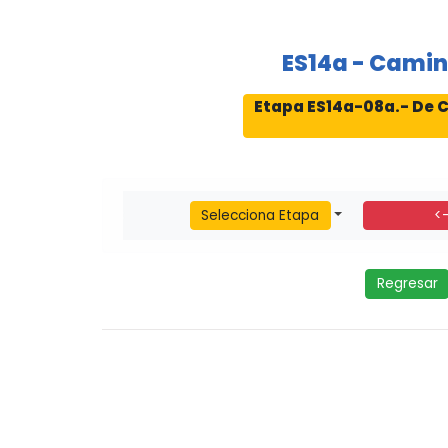
ES14a - Camin
Etapa ES14a-08a.- De C
Selecciona Etapa
<
Regresar