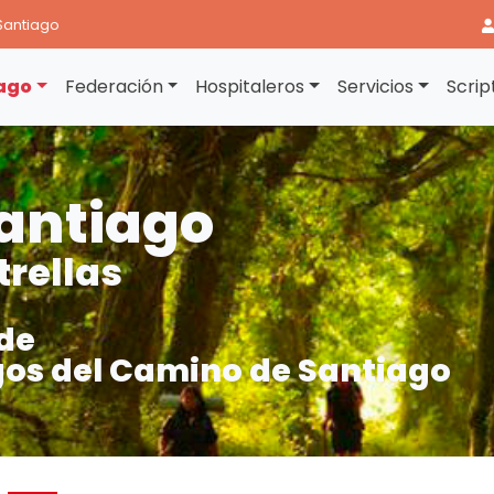
Santiago
ago
Federación
Hospitaleros
Servicios
Scrip
antiago
trellas
de
os del Camino de Santiago