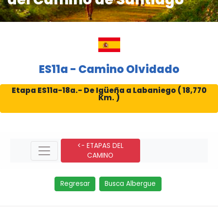
ES11a - Camino Olvidado
Etapa ES11a-18a.- De Igüeña a Labaniego ( 18,770
Km. )
<- ETAPAS DEL
CAMINO
Regresar
Busca Albergue