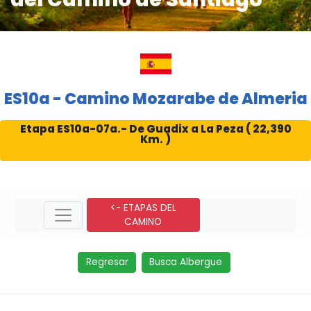
ES10a - Camino Mozarabe de Almeria
Etapa ES10a-07a.- De Guadix a La Peza ( 22,390
Km. )
<- ETAPAS DEL
CAMINO
Regresar
Busca Albergue