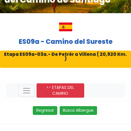
ES09a - Camino del Sureste
Etapa ES09a-03a.- De Petrér a Villena ( 20,920 Km.
)
<- ETAPAS DEL
CAMINO
Regresar
Busca Albergue