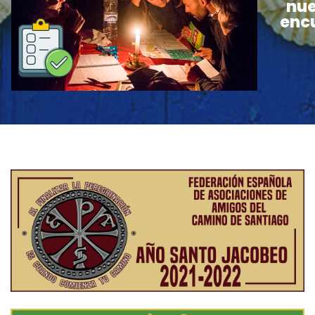
nue
enc