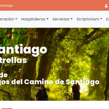
Santiago
eración
Hospitaleros
Servicios
Scriptorium
E
antiago
trellas
de
os del Camino de Santiago