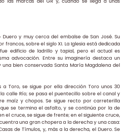
endo las marcas del GR y, cuando se llega a unas
ío Duero y muy cerca del embalse de San José. Su
 francos, sobre el siglo XI. La Iglesia está dedicada
 edificio de ladrillo y tapial, pero el actual es
sma advocación. Entre su imaginería destaca un
II y una bien conservada Santa María Magdalena del
 a Toro, se sigue por ella dirección Toro unos 30
a calle Río; se pasa el puentecillo sobre el canal y
re maíz y chopos. Se sigue recto por carreterilla
 que se termina el asfalto, y se continúa por la de
 el cruce, se sigue de frente; en el siguiente cruce,
ncuentra una gran chopera a la derecha y una casa:
Casas de Tímulos, y, más a la derecha, el Duero. Se