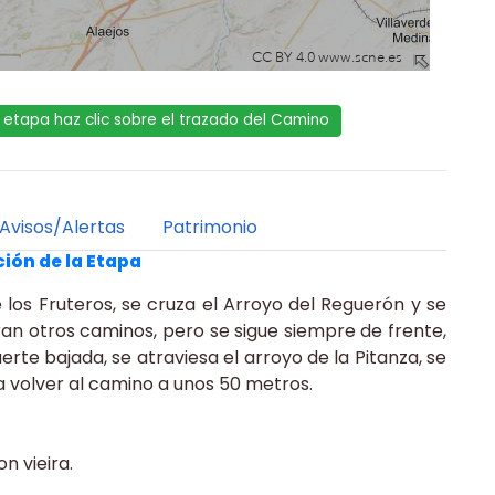
la etapa haz clic sobre el trazado del Camino
Avisos/Alertas
Patrimonio
ión de la Etapa
e los Fruteros, se cruza el Arroyo del Reguerón y se
ran otros caminos, pero se sigue siempre de frente,
rte bajada, se atraviesa el arroyo de la Pitanza, se
ra volver al camino a unos 50 metros.
n vieira.