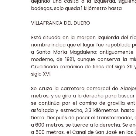
dejando una casita a la izquierda, sigui
bodegas, solo queda 1 kilómetro hasta
VILLAFRANCA DEL DUERO
Está situada en la margen izquierda del r
nombre indica que el lugar fue repoblado por
a Santa María Magdalena: antiguamente fue
moderno, de 1981, aunque conserva la mi
Crucificado románico de fines del siglo X
siglo XVI.
Se cruza la carretera comarcal de Alaejos
metros, y se gira a la derecha para buscar l
se continúa por el camino de gravilla ent
asfaltada y estrecha, 3.3 kilómetros hasta
tierra. Después de pasar el transformador, en
a 600 metros, se tuerce a la derecha. Se e
a 500 metros, el Canal de San José en las 