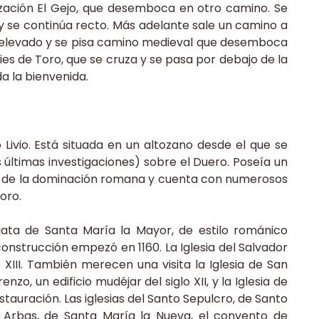
ización El Gejo, que desemboca en otro camino. Se
 y se continúa recto. Más adelante sale un camino a
so elevado y se pisa camino medieval que desemboca
ies de Toro, que se cruza y se pasa por debajo de la
 da la bienvenida.
 Livio. Está situada en un altozano desde el que se
últimas investigaciones) sobre el Duero. Poseía un
 de la dominación romana y cuenta con numerosos
oro.
giata de Santa María la Mayor, de estilo románico
construcción empezó en 1160. La Iglesia del Salvador
 XIII. También merecen una visita la Iglesia de San
enzo, un edificio mudéjar del siglo XII, y la Iglesia de
tauración. Las iglesias del Santo Sepulcro, de Santo
Arbas, de Santa María la Nueva, el convento de