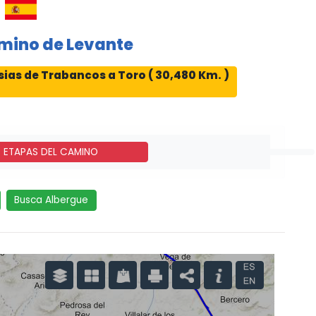
mino de Levante
sias de Trabancos a Toro ( 30,480 Km. )
- ETAPAS DEL CAMINO
Busca Albergue