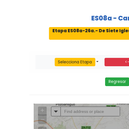
ES08a - Ca
Etapa ES08a-26a.- De Siete Igle
Selecciona Etapa
<
Regresar