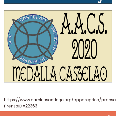
https://www.caminosantiago.org/cpperegrino/prensa
PrensaID=22363