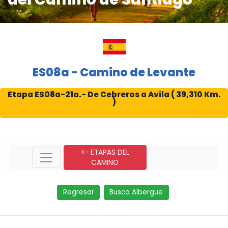
ES08a - Camino de Levante
Etapa ES08a-21a.- De Cebreros a Avila ( 39,310 Km.
)
<- ETAPAS DEL
CAMINO
Regresar
Busca Albergue