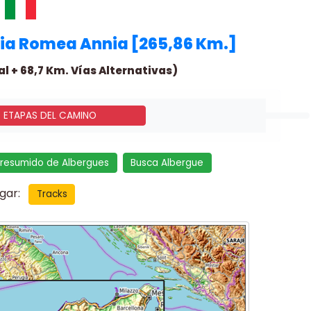
Via Romea Annia [265,86 Km.]
al + 68,7 Km. Vías Alternativas)
- ETAPAS DEL CAMINO
 resumido de Albergues
Busca Albergue
rgar:
Tracks