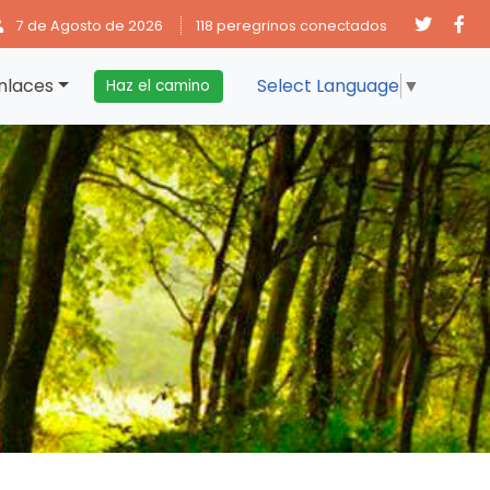
7 de Agosto de 2026
118 peregrinos conectados
nlaces
Select Language
▼
Haz el camino