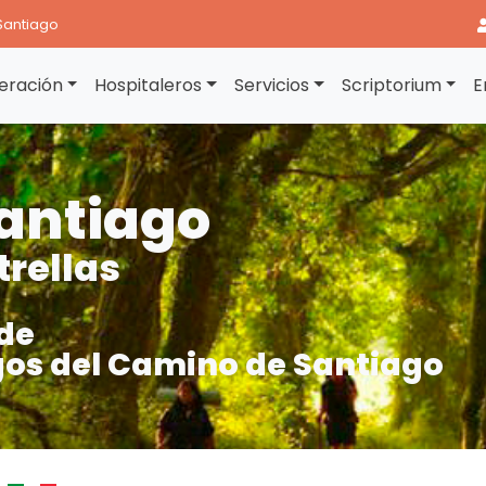
Santiago
eración
Hospitaleros
Servicios
Scriptorium
E
antiago
trellas
de
os del Camino de Santiago