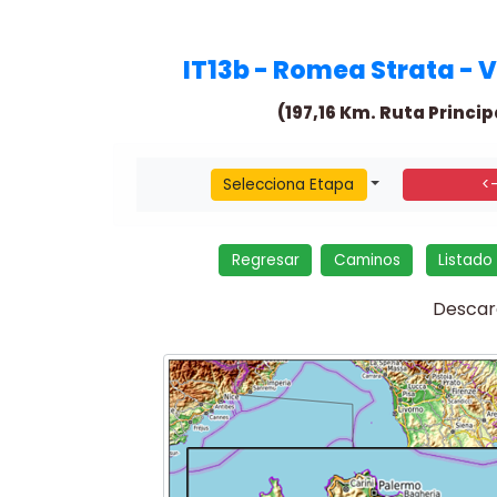
IT13b - Romea Strata - 
(197,16 Km. Ruta Princip
Selecciona Etapa
<
Regresar
Caminos
Listado
Desca