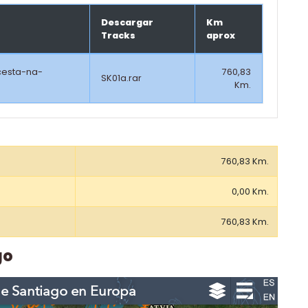
Descargar
Km
Tracks
aprox
cesta-na-
760,83
SK01a.rar
Km.
760,83 Km.
0,00 Km.
760,83 Km.
go