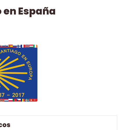
 en España
cos