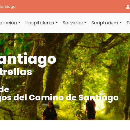
Santiago
eración
Hospitaleros
Servicios
Scriptorium
E
antiago
trellas
de
os del Camino de Santiago