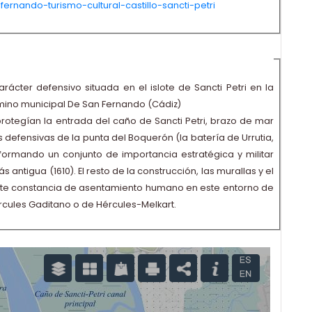
fernando-turismo-cultural-castillo-sancti-petri
 carácter defensivo situada en el islote de Sancti Petri en la
rmino municipal De San Fernando (Cádiz)
protegían la entrada del caño de Sancti Petri, brazo de mar
s defensivas de la punta del Boquerón (la batería de Urrutia,
 formando un conjunto de importancia estratégica y militar
 antigua (1610). El resto de la construcción, las murallas y el
 existe constancia de asentamiento humano en este entorno de
ules Gaditano o de Hércules-Melkart.