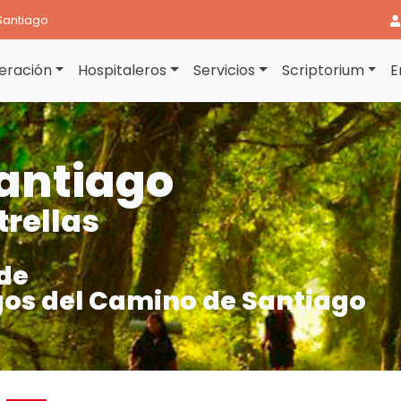
Santiago
eración
Hospitaleros
Servicios
Scriptorium
E
antiago
trellas
de
os del Camino de Santiago