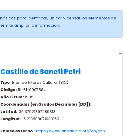
básicos para identificar, ubicar y censar los elementos de
permite ampliar la información.
Castillo de Sancti Petri
Tipo :
Bien de Interes Cultural (BIC)
Código :
RI-51-0007584
Año Título :
1985
Coordenadas (en Grados Decimales [DD]):
Latitud:
36.37921397289813
Longitud:
-6.219808071009169
Enlace externo :
https://www.andalucia.org/es/san-