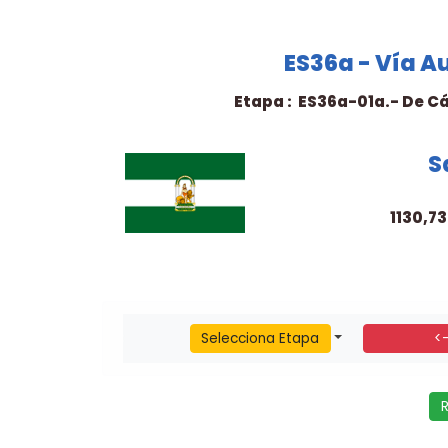
ES36a - Vía A
Etapa : ES36a-01a.- De Cá
S
1130,7
Selecciona Etapa
<