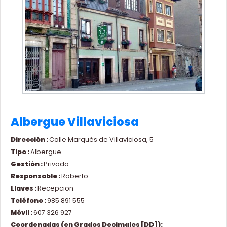
Albergue Villaviciosa
Dirección :
Calle Marqués de Villaviciosa, 5
Tipo :
Albergue
Gestión :
Privada
Responsable :
Roberto
Llaves :
Recepcion
Teléfono :
985 891 555
Móvil :
607 326 927
Coordenadas (en Grados Decimales [DD]):