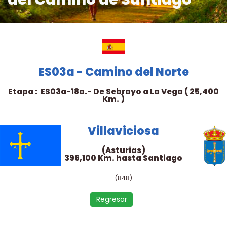
ES03a - Camino del Norte
Etapa : ES03a-18a.- De Sebrayo a La Vega ( 25,400
Km. )
Villaviciosa
(Asturias)
396,100 Km. hasta Santiago
(848)
Regresar