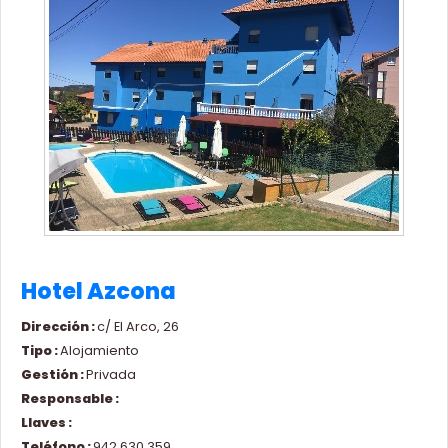
Hotel Azcona
Dirección :
c/ El Arco, 26
Tipo :
Alojamiento
Gestión :
Privada
Responsable :
Llaves :
Teléfono :
942 630 359