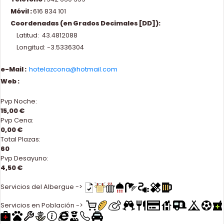
Móvil :
616 834 101
Coordenadas (en Grados Decimales [DD]):
Latitud: 43.4812088
Longitud: -3.5336304
e-Mail :
hotelazcona@hotmail.com
Web :
Pvp Noche:
15,00 €
Pvp Cena:
0,00 €
Total Plazas:
60
Pvp Desayuno:
4,50 €
Servicios del Albergue ->
Servicios en Población ->