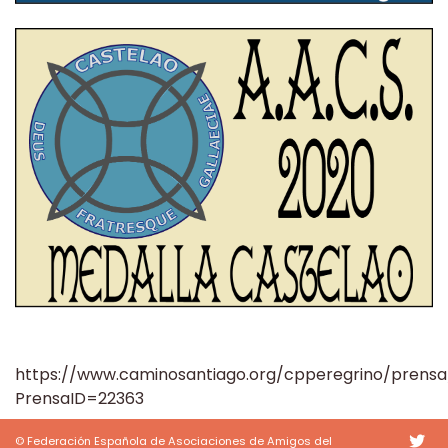
https://www.caminosantiago.org/cpperegrino/prensa
PrensaID=22363
© Federación Española de Asociaciones de Amigos del