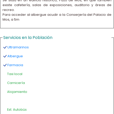
Se sitúa en un edificio histórico, Pazo de Mos, en que también
existe cafetería, salas de exposiciones, auditorio y áreas de
recreo.
Para acceder al albergue acudir a la Conserjería del Palacio de
Mos, a 5m
Servicios en la Población
Ultramarinos
Albergue
Farmacia
Taxi local
Carnicería
Alojamiento
Est. Autobús