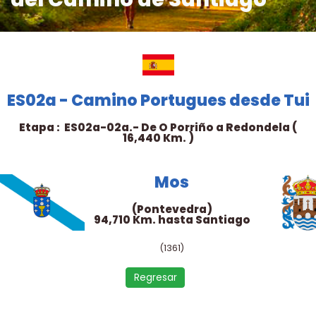
ES02a - Camino Portugues desde Tui
Etapa : ES02a-02a.- De O Porriño a Redondela (
16,440 Km. )
Mos
(Pontevedra)
94,710 Km. hasta Santiago
(1361)
Regresar