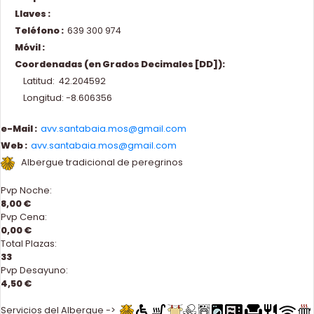
Llaves :
Teléfono :
639 300 974
Móvil :
Coordenadas (en Grados Decimales [DD]):
Latitud: 42.204592
Longitud: -8.606356
e-Mail :
avv.santabaia.mos@gmail.com
Web :
avv.santabaia.mos@gmail.com
Albergue tradicional de peregrinos
Pvp Noche:
8,00 €
Pvp Cena:
0,00 €
Total Plazas:
33
Pvp Desayuno:
4,50 €
Servicios del Albergue ->