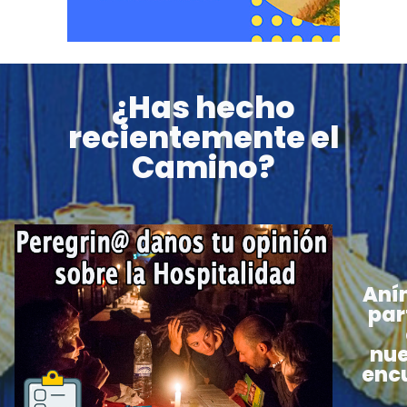
¿Has hecho
recientemente el
Camino?
Aní
par
nue
enc