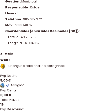
Gestión :
Municipal
Responsable :
Rafael
Llaves :
Teléfono :
985 627 272
Móvil :
633 148 071
Coordenadas (en Grados Decimales [DD]):
Latitud: 43.218209
Longitud: -6.804067
e-Mail :
Web :
Albergue tradicional de peregrinos
Pvp Noche:
5,00 €
Acogida
Pvp Cena:
0,00 €
Total Plazas:
16
Pvp Desayuno: