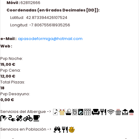
Móvil :
628112666
Coordenadas (en Grados Decimales [DD]):
Latitud: 42.873394426107524
Longitud: -7.806755618935256
e-Mail :
apasodeformiga@hotmail.com
Web :
Pvp Noche:
15,00 €
Pvp Cena:
12,00 €
Total Plazas:
18
Pvp Desayuno:
0,00 €
Servicios del Albergue ->
Servicios en Población ->