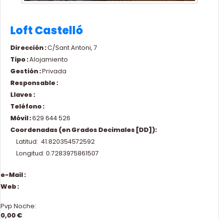
Loft Castelló
Dirección :
C/Sant Antoni, 7
Tipo :
Alojamiento
Gestión :
Privada
Responsable :
Llaves :
Teléfono :
Móvil :
629 644 526
Coordenadas (en Grados Decimales [DD]):
Latitud: 41.820354572592
Longitud: 0.7283975861507
e-Mail :
Web :
Pvp Noche:
0,00 €