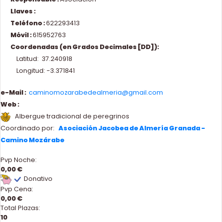
Llaves :
Teléfono :
622293413
Móvil :
615952763
Coordenadas (en Grados Decimales [DD]):
Latitud: 37.240918
Longitud: -3.371841
e-Mail :
caminomozarabedealmeria@gmail.com
Web :
Albergue tradicional de peregrinos
Coordinado por:
Asociación Jacobea de Almería Granada -
Camino Mozárabe
Pvp Noche:
0,00 €
Donativo
Pvp Cena:
0,00 €
Total Plazas:
10