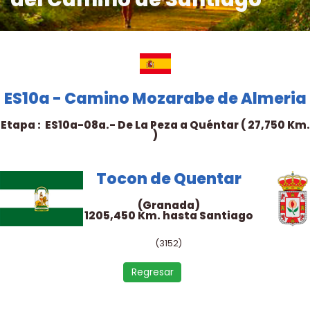
ES10a - Camino Mozarabe de Almeria
Etapa : ES10a-08a.- De La Peza a Quéntar ( 27,750 Km.
)
Tocon de Quentar
(Granada)
1205,450 Km. hasta Santiago
(3152)
Regresar