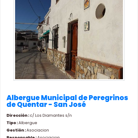
Albergue Municipal de Peregrinos
de Quentar - San José
Dirección :
c/ Los Diamantes s/n
Tipo :
Albergue
Gestión :
Asociacion
Responsable :
Asociacion