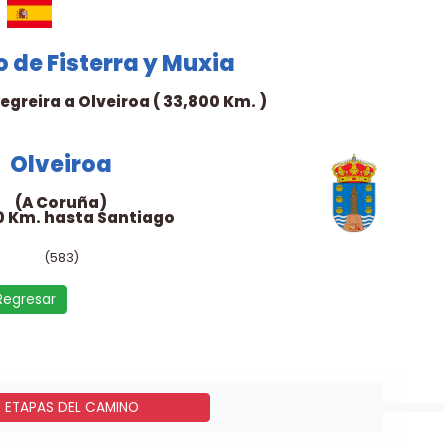
 de Fisterra y Muxia
greira a Olveiroa ( 33,800 Km. )
Olveiroa
(A Coruña)
0 Km. hasta Santiago
(583)
Regresar
- ETAPAS DEL CAMINO