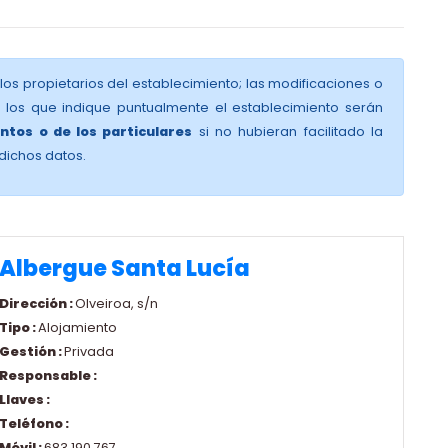
 los propietarios del establecimiento; las modificaciones o
y los que indique puntualmente el establecimiento serán
ntos o de los particulares
si no hubieran facilitado la
dichos datos.
Albergue Santa Lucía
Dirección :
Olveiroa, s/n
Tipo :
Alojamiento
Gestión :
Privada
Responsable :
Llaves :
Teléfono :
Móvil :
683 190 767