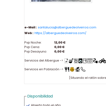
e-Mail :
santalucia@alberguedeolveiroa.com
Web :
https://alberguedeolveiroa.com/
Pvp Noche:
12,00 €
Pvp Cena:
0,00 €
Pvp Desayuno:
0,00 €
Servicios del Albergue ->
Servicios en Población ->
[Situando el ratón sobr
Disponibilidad
Abierto todo el año