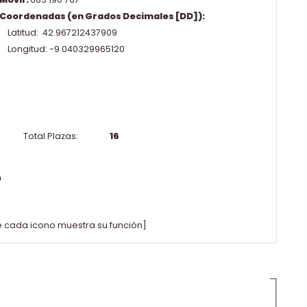
Coordenadas (en Grados Decimales [DD]):
Latitud: 42.967212437909
Longitud: -9.040329965120
Total Plazas:
16
e cada icono muestra su función]