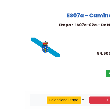
ES07a - Camino
Etapa : ES07a-02a.- De Ne
54,60
Selecciona Etapa
<