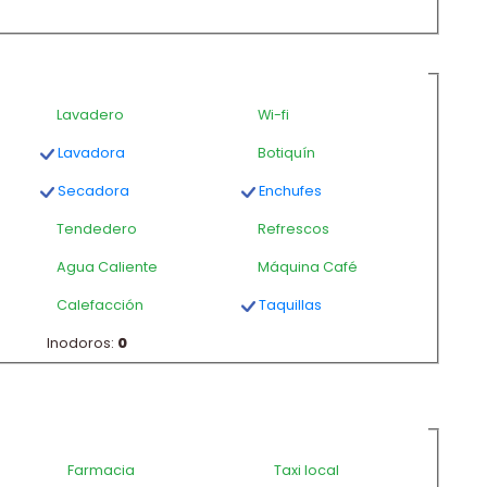
Lavadero
Wi-fi
Lavadora
Botiquín
Secadora
Enchufes
Tendedero
Refrescos
Agua Caliente
Máquina Café
Calefacción
Taquillas
Inodoros:
0
Farmacia
Taxi local