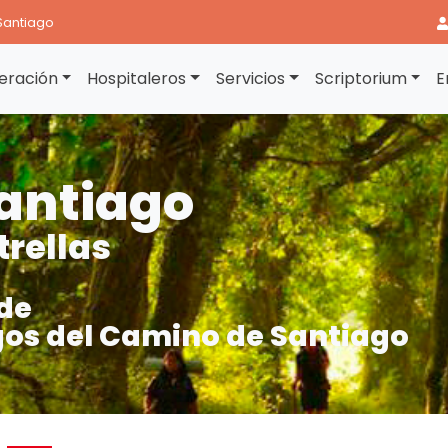
Santiago
eración
Hospitaleros
Servicios
Scriptorium
E
antiago
trellas
de
os del Camino de Santiago