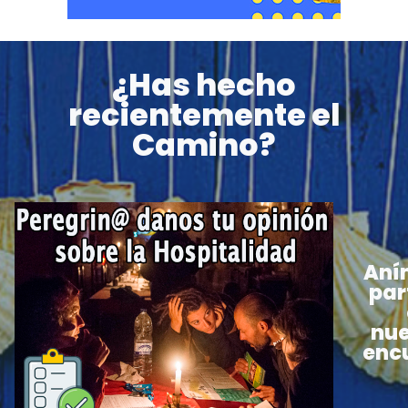
¿Has hecho
recientemente el
Camino?
Aní
par
nue
enc