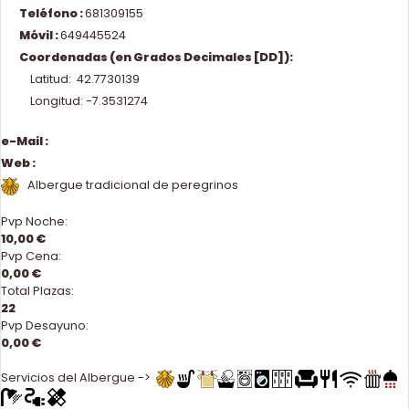
Teléfono :
681309155
Móvil :
649445524
Coordenadas (en Grados Decimales [DD]):
Latitud: 42.7730139
Longitud: -7.3531274
e-Mail :
Web :
Albergue tradicional de peregrinos
Pvp Noche:
10,00 €
Pvp Cena:
0,00 €
Total Plazas:
22
Pvp Desayuno:
0,00 €
Servicios del Albergue ->