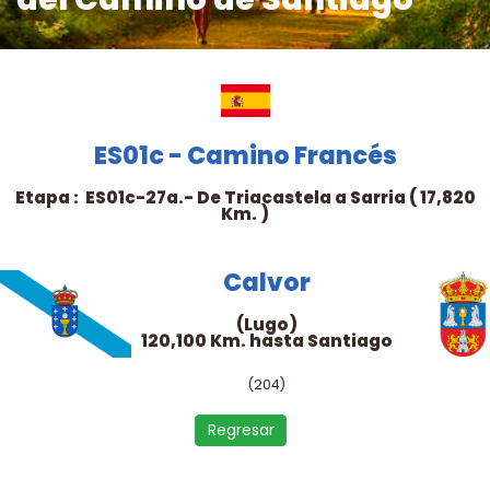
ES01c - Camino Francés
Etapa : ES01c-27a.- De Triacastela a Sarria ( 17,820
Km. )
Calvor
(Lugo)
120,100 Km. hasta Santiago
(204)
Regresar