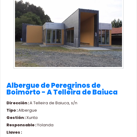
Albergue de Peregrinos de
Boimorto - A Telleira de Baiuca
Dirección :
A Telleira de Baiuca, s/n
Tipo :
Albergue
Gestión :
Xunta
Responsable :
Yolanda
Llaves :