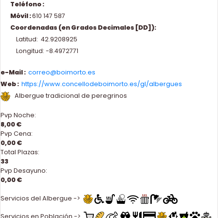
Teléfono :
Móvil :
610 147 587
Coordenadas (en Grados Decimales [DD]):
Latitud: 42.9208925
Longitud: -8.4972771
e-Mail :
correo@boimorto.es
Web :
https://www.concellodeboimorto.es/gl/albergues
Albergue tradicional de peregrinos
Pvp Noche:
8,00 €
Pvp Cena:
0,00 €
Total Plazas:
33
Pvp Desayuno:
0,00 €
Servicios del Albergue ->
Servicios en Población ->