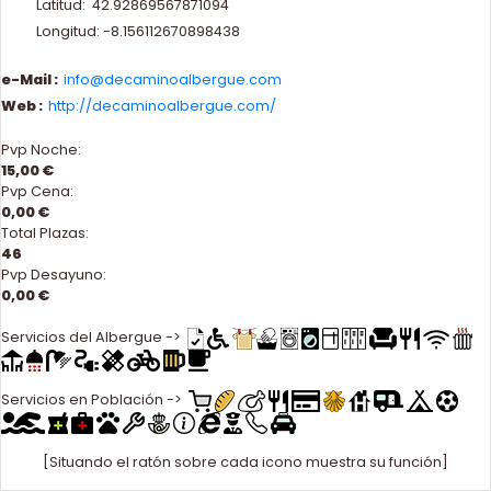
Latitud: 42.92869567871094
Longitud: -8.156112670898438
e-Mail :
info@decaminoalbergue.com
Web :
http://decaminoalbergue.com/
Pvp Noche:
15,00 €
Pvp Cena:
0,00 €
Total Plazas:
46
Pvp Desayuno:
0,00 €
Servicios del Albergue ->
Servicios en Población ->
[Situando el ratón sobre cada icono muestra su función]