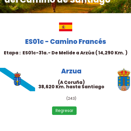
ES01c - Camino Francés
Etapa : ES01c-31a.- De Melide a Arzúa ( 14,290 Km. )
Arzua
(A Coruña)
38,620 Km. hasta Santiago
(243)
Regresar