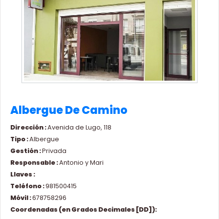
Albergue De Camino
Dirección :
Avenida de Lugo, 118
Tipo :
Albergue
Gestión :
Privada
Responsable :
Antonio y Mari
Llaves :
Teléfono :
981500415
Móvil :
678758296
Coordenadas (en Grados Decimales [DD]):