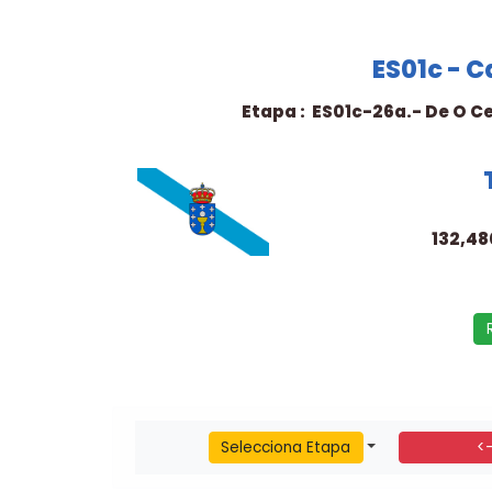
ES01c - 
Etapa : ES01c-26a.- De O Ce
132,48
Selecciona Etapa
<