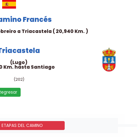
Camino Francés
breiro a Triacastela ( 20,940 Km. )
Triacastela
(Lugo)
0 Km. hasta Santiago
(202)
Regresar
- ETAPAS DEL CAMINO