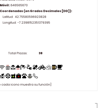
Móvil :
646565670
Coordenadas (en Grados Decimales [DD]):
Latitud: 42.75580596923828
Longitud: -7.2398152351379395
Total Plazas:
38
e cada icono muestra su función]