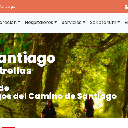
Santiago
eración
Hospitaleros
Servicios
Scriptorium
E
antiago
trellas
de
os del Camino de Santiago