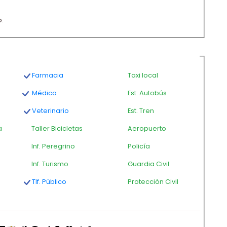
o.
Farmacia
Taxi local
Médico
Est. Autobús
Veterinario
Est. Tren
a
Taller Bicicletas
Aeropuerto
Inf. Peregrino
Policía
Inf. Turismo
Guardia Civil
Tlf. Público
Protección Civil