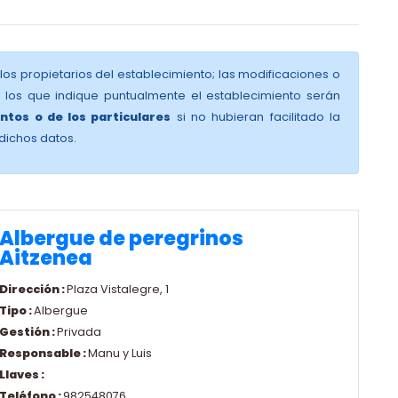
 los propietarios del establecimiento; las modificaciones o
y los que indique puntualmente el establecimiento serán
ntos o de los particulares
si no hubieran facilitado la
dichos datos.
Albergue de peregrinos
Aitzenea
Dirección :
Plaza Vistalegre, 1
Tipo :
Albergue
Gestión :
Privada
Responsable :
Manu y Luis
Llaves :
Teléfono :
982548076