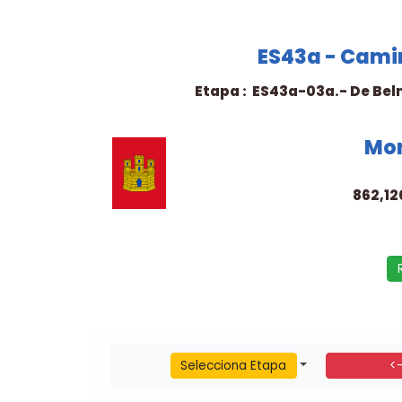
ES43a - Camin
Etapa : ES43a-03a.- De Belm
Mon
862,12
Selecciona Etapa
<