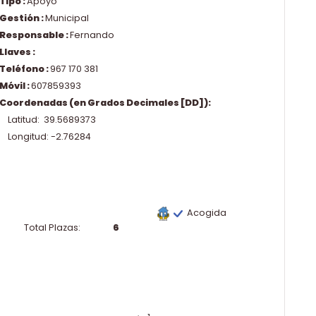
Tipo :
Apoyo
Gestión :
Municipal
Responsable :
Fernando
Llaves :
Teléfono :
967 170 381
Móvil :
607859393
Coordenadas (en Grados Decimales [DD]):
Latitud: 39.5689373
Longitud: -2.76284
Acogida
Total Plazas:
6