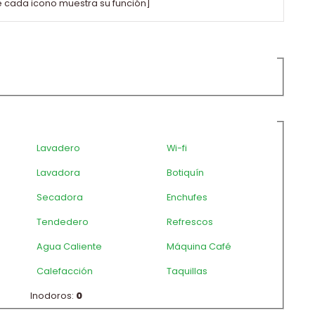
e cada icono muestra su función]
Lavadero
Wi-fi
Lavadora
Botiquín
Secadora
Enchufes
Tendedero
Refrescos
Agua Caliente
Máquina Café
Calefacción
Taquillas
Inodoros:
0