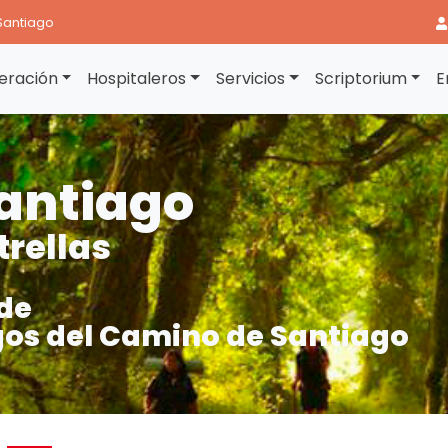
Santiago
eración
Hospitaleros
Servicios
Scriptorium
E
antiago
trellas
de
os del Camino de Santiago