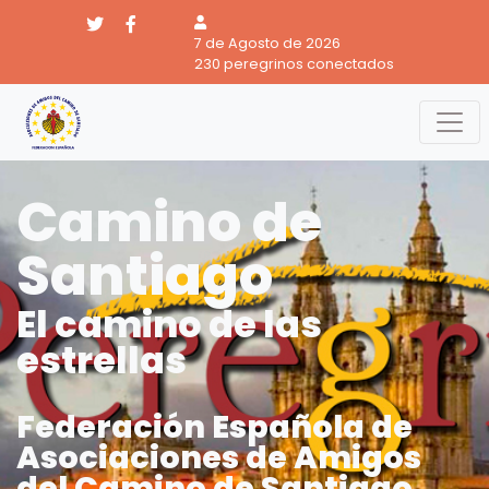
7 de Agosto de 2026
230 peregrinos conectados
Camino de
Santiago
El camino de las
estrellas
Federación Española de
Asociaciones de Amigos
del Camino de Santiago