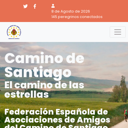
8 de Agosto de 2026
145 peregrinos conectados
Camino de
Santiago
El camino de las
estrellas
Federación Española de
Asociaciones de Amigos
del Camino de Santiago